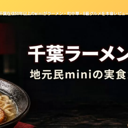
千葉在住50年以上のminiがラーメン・町中華・B級グルメを本音レビュ