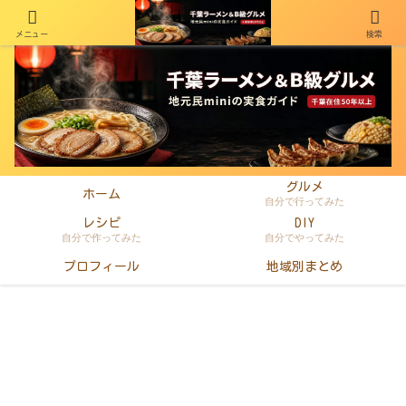
メニュー
検索
千葉在住50年以上のminiがラーメン・町中華・B級グルメを本音レビュー
グルメ
ホーム
自分で行ってみた
レシピ
DIY
自分で作ってみた
自分でやってみた
プロフィール
地域別まとめ