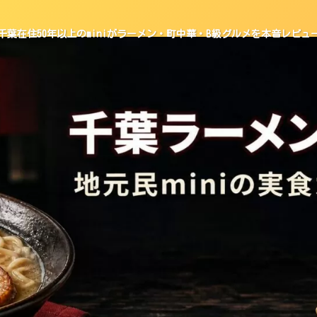
千葉在住50年以上のminiがラーメン・町中華・B級グルメを本音レビュ