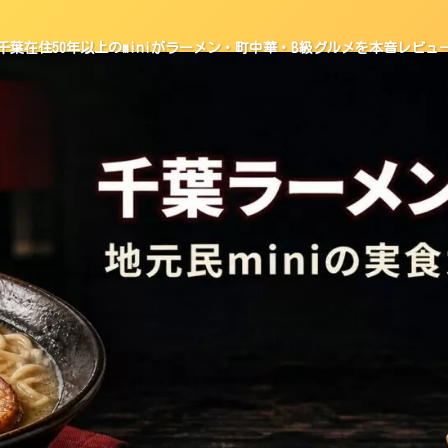
千葉在住50年以上のminiがラーメン・町中華・B級グルメを本音レビュ