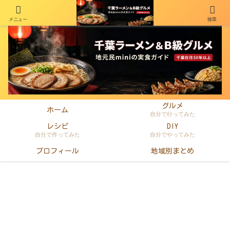
メニュー
検索
千葉在住50年以上のminiがラーメン・町中華・B級グルメを本音レビュー
グルメ
ホーム
自分で行ってみた
レシピ
DIY
自分で作ってみた
自分でやってみた
プロフィール
地域別まとめ