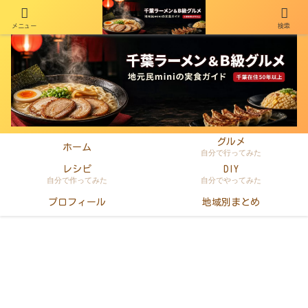
メニュー
検索
千葉在住50年以上のminiがラーメン・町中華・B級グルメを本音レビュー
グルメ
ホーム
自分で行ってみた
レシピ
DIY
自分で作ってみた
自分でやってみた
プロフィール
地域別まとめ