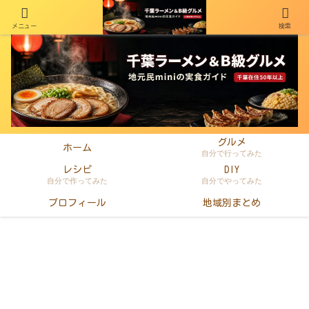
メニュー
検索
千葉在住50年以上のminiがラーメン・町中華・B級グルメを本音レビュー
グルメ
ホーム
自分で行ってみた
レシピ
DIY
自分で作ってみた
自分でやってみた
プロフィール
地域別まとめ