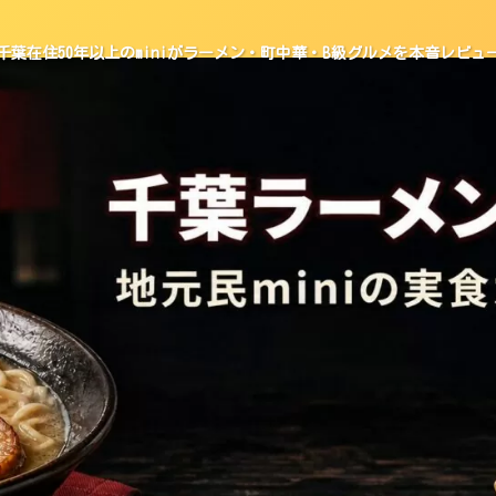
千葉在住50年以上のminiがラーメン・町中華・B級グルメを本音レビュ