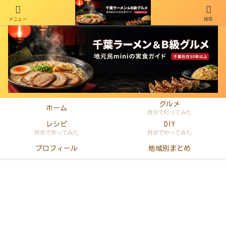
メニュー
検索
千葉在住50年以上のminiがラーメン・町中華・B級グルメを本音レビュー
グルメ
ホーム
自分で行ってみた
レシピ
DIY
自分で作ってみた
自分でやってみた
プロフィール
地域別まとめ