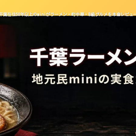
千葉在住50年以上のminiがラーメン・町中華・B級グルメを本音レビュ