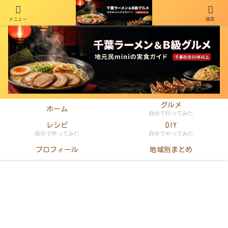
メニュー
検索
千葉在住50年以上のminiがラーメン・町中華・B級グルメを本音レビュー
グルメ
ホーム
自分で行ってみた
レシピ
DIY
自分で作ってみた
自分でやってみた
プロフィール
地域別まとめ