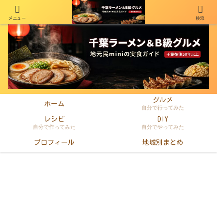
メニュー
検索
千葉在住50年以上のminiがラーメン・町中華・B級グルメを本音レビュー
グルメ
ホーム
自分で行ってみた
レシピ
DIY
自分で作ってみた
自分でやってみた
プロフィール
地域別まとめ