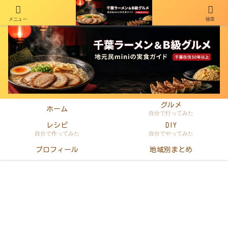
メニュー
検索
千葉在住50年以上のminiがラーメン・町中華・B級グルメを本音レビュー
グルメ
ホーム
自分で行ってみた
レシピ
DIY
自分で作ってみた
自分でやってみた
プロフィール
地域別まとめ