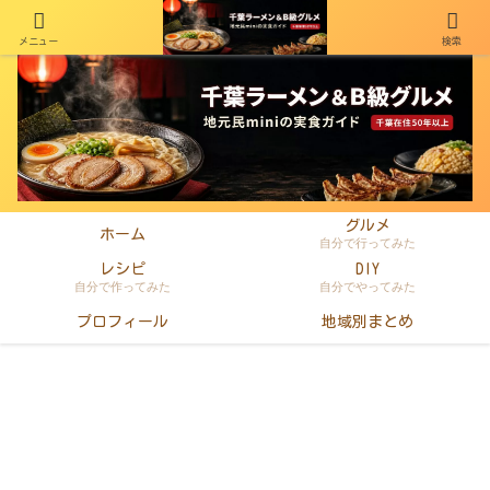
メニュー
検索
千葉在住50年以上のminiがラーメン・町中華・B級グルメを本音レビュー
グルメ
ホーム
自分で行ってみた
レシピ
DIY
自分で作ってみた
自分でやってみた
プロフィール
地域別まとめ