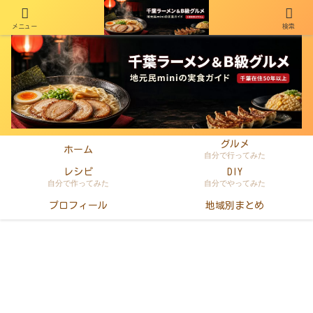
メニュー
検索
千葉在住50年以上のminiがラーメン・町中華・B級グルメを本音レビュー
グルメ
ホーム
自分で行ってみた
レシピ
DIY
自分で作ってみた
自分でやってみた
プロフィール
地域別まとめ