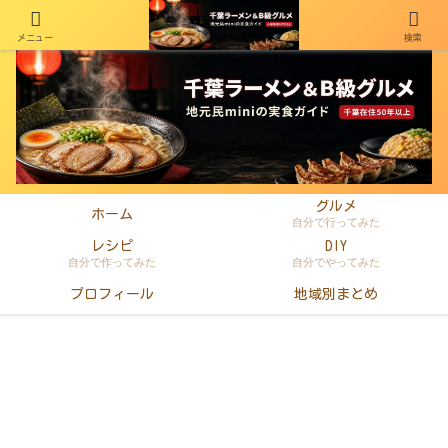
メニュー
検索
千葉在住50年以上のminiがラーメン・町中華・B級グルメを本音レビュー
グルメ
ホーム
自分で行ってみた
レシピ
DIY
自分で作ってみた
自分でやってみた
プロフィール
地域別まとめ