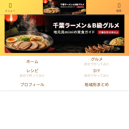
メニュー
検索
千葉在住50年以上のminiがラーメン・町中華・B級グルメを本音レビュー
グルメ
ホーム
自分で行ってみた
レシピ
DIY
自分で作ってみた
自分でやってみた
プロフィール
地域別まとめ