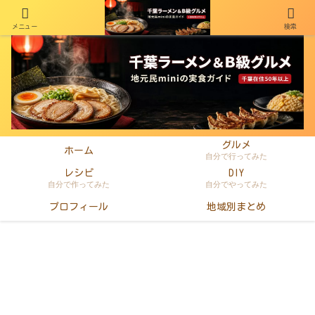
メニュー
検索
千葉在住50年以上のminiがラーメン・町中華・B級グルメを本音レビュー
グルメ
ホーム
自分で行ってみた
レシピ
DIY
自分で作ってみた
自分でやってみた
プロフィール
地域別まとめ