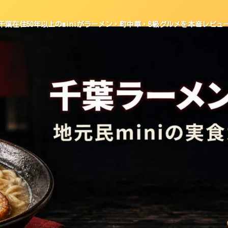
千葉在住50年以上のminiがラーメン・町中華・B級グルメを本音レビュ