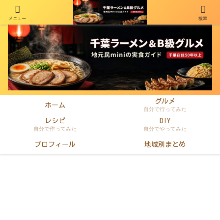
メニュー
検索
千葉在住50年以上のminiがラーメン・町中華・B級グルメを本音レビュー
グルメ
ホーム
自分で行ってみた
レシピ
DIY
自分で作ってみた
自分でやってみた
プロフィール
地域別まとめ