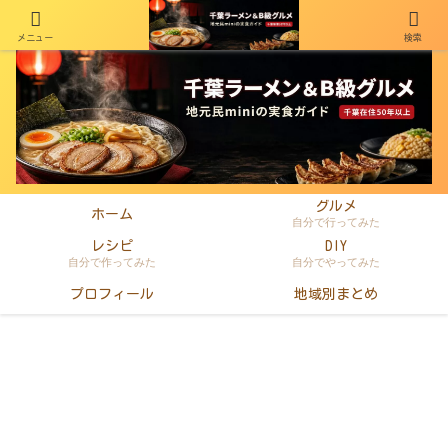
メニュー
検索
千葉在住50年以上のminiがラーメン・町中華・B級グルメを本音レビュー
グルメ
ホーム
自分で行ってみた
レシピ
DIY
自分で作ってみた
自分でやってみた
プロフィール
地域別まとめ