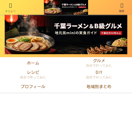
メニュー
検索
千葉在住50年以上のminiがラーメン・町中華・B級グルメを本音レビュー
グルメ
ホーム
自分で行ってみた
レシピ
DIY
自分で作ってみた
自分でやってみた
プロフィール
地域別まとめ