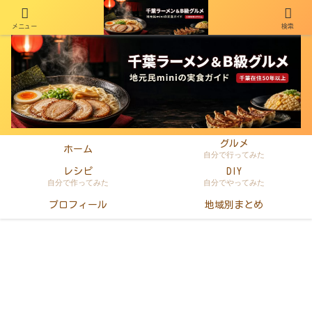
メニュー
検索
千葉在住50年以上のminiがラーメン・町中華・B級グルメを本音レビュー
グルメ
ホーム
自分で行ってみた
レシピ
DIY
自分で作ってみた
自分でやってみた
プロフィール
地域別まとめ