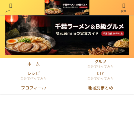
メニュー
検索
千葉在住50年以上のminiがラーメン・町中華・B級グルメを本音レビュー
グルメ
ホーム
自分で行ってみた
レシピ
DIY
自分で作ってみた
自分でやってみた
プロフィール
地域別まとめ