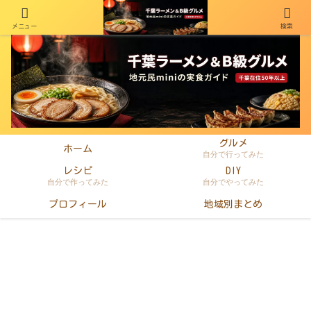
メニュー
検索
千葉在住50年以上のminiがラーメン・町中華・B級グルメを本音レビュー
グルメ
ホーム
自分で行ってみた
レシピ
DIY
自分で作ってみた
自分でやってみた
プロフィール
地域別まとめ