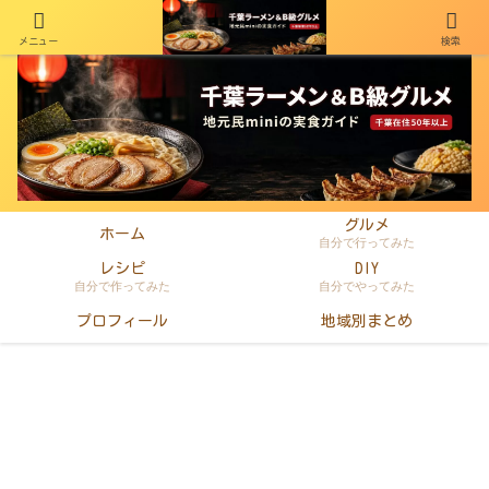
メニュー
検索
千葉在住50年以上のminiがラーメン・町中華・B級グルメを本音レビュー
グルメ
ホーム
自分で行ってみた
レシピ
DIY
自分で作ってみた
自分でやってみた
プロフィール
地域別まとめ