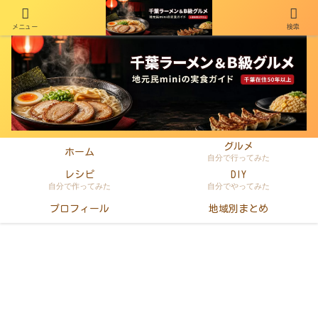
メニュー
検索
千葉在住50年以上のminiがラーメン・町中華・B級グルメを本音レビュー
グルメ
ホーム
自分で行ってみた
レシピ
DIY
自分で作ってみた
自分でやってみた
プロフィール
地域別まとめ