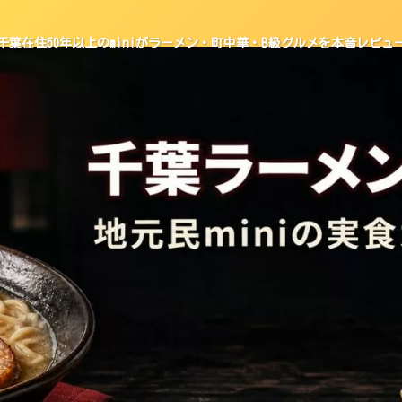
千葉在住50年以上のminiがラーメン・町中華・B級グルメを本音レビュ