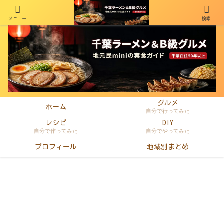
メニュー
検索
千葉在住50年以上のminiがラーメン・町中華・B級グルメを本音レビュー
グルメ
ホーム
自分で行ってみた
レシピ
DIY
自分で作ってみた
自分でやってみた
プロフィール
地域別まとめ