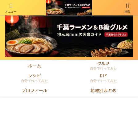
メニュー
検索
千葉在住50年以上のminiがラーメン・町中華・B級グルメを本音レビュー
グルメ
ホーム
自分で行ってみた
レシピ
DIY
自分で作ってみた
自分でやってみた
プロフィール
地域別まとめ