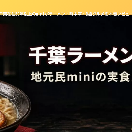
千葉在住50年以上のminiがラーメン・町中華・B級グルメを本音レビュ