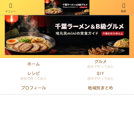
メニュー
検索
千葉在住50年以上のminiがラーメン・町中華・B級グルメを本音レビュー
グルメ
ホーム
自分で行ってみた
レシピ
DIY
自分で作ってみた
自分でやってみた
プロフィール
地域別まとめ