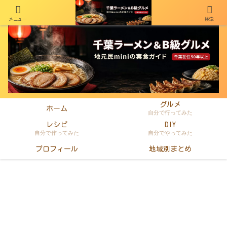
メニュー
検索
千葉在住50年以上のminiがラーメン・町中華・B級グルメを本音レビュー
グルメ
ホーム
自分で行ってみた
レシピ
DIY
自分で作ってみた
自分でやってみた
プロフィール
地域別まとめ