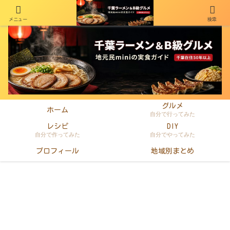
メニュー
検索
千葉在住50年以上のminiがラーメン・町中華・B級グルメを本音レビュー
グルメ
ホーム
自分で行ってみた
レシピ
DIY
自分で作ってみた
自分でやってみた
プロフィール
地域別まとめ