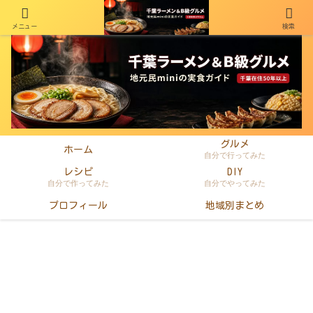
メニュー
検索
千葉在住50年以上のminiがラーメン・町中華・B級グルメを本音レビュー
グルメ
ホーム
自分で行ってみた
レシピ
DIY
自分で作ってみた
自分でやってみた
プロフィール
地域別まとめ