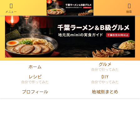
メニュー
検索
千葉在住50年以上のminiがラーメン・町中華・B級グルメを本音レビュー
グルメ
ホーム
自分で行ってみた
レシピ
DIY
自分で作ってみた
自分でやってみた
プロフィール
地域別まとめ