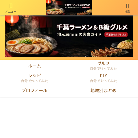
メニュー
検索
千葉在住50年以上のminiがラーメン・町中華・B級グルメを本音レビュー
グルメ
ホーム
自分で行ってみた
レシピ
DIY
自分で作ってみた
自分でやってみた
プロフィール
地域別まとめ