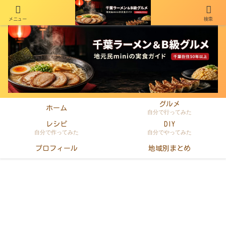
メニュー
検索
千葉在住50年以上のminiがラーメン・町中華・B級グルメを本音レビュー
グルメ
ホーム
自分で行ってみた
レシピ
DIY
自分で作ってみた
自分でやってみた
プロフィール
地域別まとめ