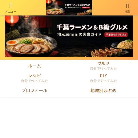
メニュー
検索
千葉在住50年以上のminiがラーメン・町中華・B級グルメを本音レビュー
グルメ
ホーム
自分で行ってみた
レシピ
DIY
自分で作ってみた
自分でやってみた
プロフィール
地域別まとめ