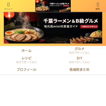
メニュー
検索
千葉在住50年以上のminiがラーメン・町中華・B級グルメを本音レビュー
グルメ
ホーム
自分で行ってみた
レシピ
DIY
自分で作ってみた
自分でやってみた
プロフィール
地域別まとめ