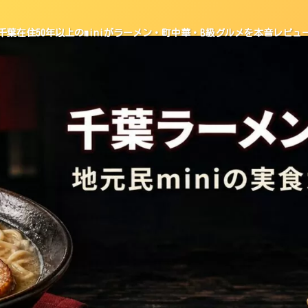
千葉在住50年以上のminiがラーメン・町中華・B級グルメを本音レビュ