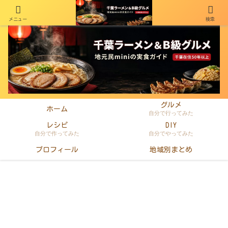
メニュー
検索
千葉在住50年以上のminiがラーメン・町中華・B級グルメを本音レビュー
グルメ
ホーム
自分で行ってみた
レシピ
DIY
自分で作ってみた
自分でやってみた
プロフィール
地域別まとめ